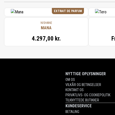
EXTRAIT DE PARFUM
NISHANE
MANA
4.297,00 kr.
F
NYTTIGE OPLYSNINGER
OM OS
VILKÅR OG BETINGELSER
KONTAKT OS
PRIVATLIVS- OG COOKIEPOLITIK
TILKNYTTEDE BUTIKKER
KUNDESERVICE
BETALING