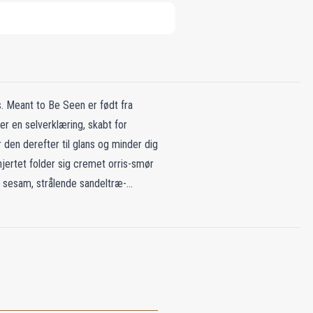
s. Meant to Be Seen er født fra
er en selverklæring, skabt for
 den derefter til glans og minder dig
hjertet folder sig cremet orris-smør
 sesam, strålende sandeltræ-
raftfuldt. Den er lavet af parfumøren