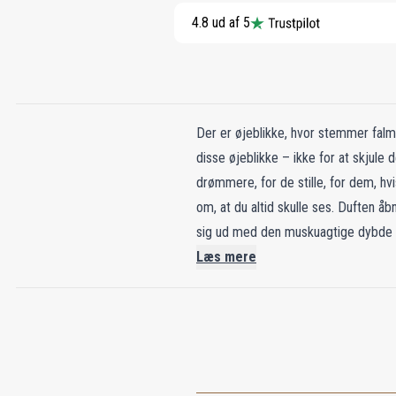
4.8 ud af 5
Der er øjeblikke, hvor stemmer falme
disse øjeblikke – ikke for at skjule 
drømmere, for de stille, for dem, hv
om, at du altid skulle ses. Duften å
sig ud med den muskuagtige dybde a
essens, fløjlsagtig ambrettolide og j
Læs mere
Jordi Fernandez hos Givaudan og er en