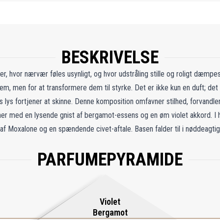
BESKRIVELSE
r, hvor nærvær føles usynligt, og hvor udstråling stille og roligt dæmpe
dem, men for at transformere dem til styrke. Det er ikke kun en duft; det 
is lys fortjener at skinne. Denne komposition omfavner stilhed, forvandler
bner med en lysende gnist af bergamot-essens og en øm violet akkord. I 
f Moxalone og en spændende civet-aftale. Basen falder til i nøddeagtig
ordagtigt Akigalatræ og efterlader et spor, der er intimt, men alligevel k
PARFUMEPYRAMIDE
 ode til autenticitet, synlighed og indre udstråling.
Violet
Bergamot